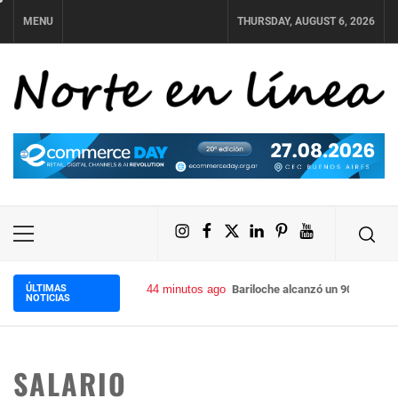
Skip
MENU
THURSDAY, AUGUST 6, 2026
to
content
NORTE EN LÍNEA
Instagram
Facebook
X
LinkedIn
Pinterest
YouTube
Primary
Menu
ÚLTIMAS
44 minutos ago
Bariloche alcanzó un 90% de oc
NOTICIAS
SALARIO