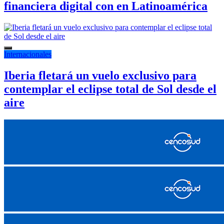
financiera digital con en Latinoamérica
Internacionales
Iberia fletará un vuelo exclusivo para
contemplar el eclipse total de Sol desde el
aire