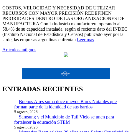
COSTOS, VELOCIDAD Y NECESIDAD DE UTILIZAR
RECURSOS CON MAYOR PRECISIÓN REDEFINEN
PRIORIDADES DENTRO DE LAS ORGANIZACIONES DE
MANUFACTURA Con la industria manufacturera operando al
58,4% de su capacidad instalada, según el reciente dato del INDEC
(Instituto Nacional de Estadística y Censos) publicado ayer por la
tarde, las empresas argentinas enfrentan
Leer más
Navegación
Artículos antiguos
de
entradas
ENTRADAS RECIENTES
Buenos Aires suma doce nuevos Bares Notables que
forman parte de la identidad de sus barrios
5 agosto, 2026
Samsung y el Municipio de Tafí Viejo se unen para
fortalecer la educación STEM
5 agosto, 2026