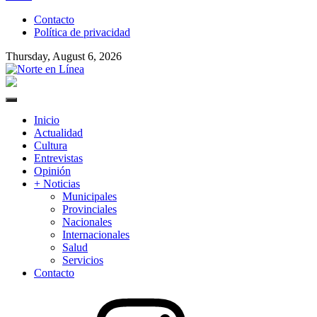
to
Contacto
content
Política de privacidad
Thursday, August 6, 2026
Norte en Línea
Primary
Menu
Inicio
Actualidad
Cultura
Entrevistas
Opinión
+ Noticias
Municipales
Provinciales
Nacionales
Internacionales
Salud
Servicios
Contacto
Instagram