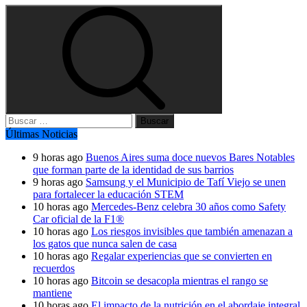
Buscar:
Últimas Noticias
9 horas ago
Buenos Aires suma doce nuevos Bares Notables
que forman parte de la identidad de sus barrios
9 horas ago
Samsung y el Municipio de Tafí Viejo se unen
para fortalecer la educación STEM
10 horas ago
Mercedes-Benz celebra 30 años como Safety
Car oficial de la F1®
10 horas ago
Los riesgos invisibles que también amenazan a
los gatos que nunca salen de casa
10 horas ago
Regalar experiencias que se convierten en
recuerdos
10 horas ago
Bitcoin se desacopla mientras el rango se
mantiene
10 horas ago
El impacto de la nutrición en el abordaje integral