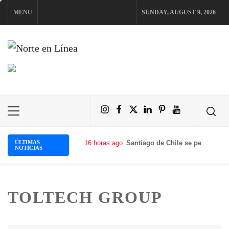
Skip
MENU
SUNDAY, AUGUST 9, 2026
to
content
NORTE EN LÍNEA
Instagram
Facebook
X
LinkedIn
Pinterest
YouTube
Primary
Menu
ÚLTIMAS
16 horas ago
Santiago de Chile se perfila com
NOTICIAS
TOLTECH GROUP