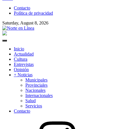
to
Contacto
content
Política de privacidad
Saturday, August 8, 2026
Norte en Línea
Primary
Menu
Inicio
Actualidad
Cultura
Entrevistas
Opinión
+ Noticias
Municipales
Provinciales
Nacionales
Internacionales
Salud
Servicios
Contacto
Instagram