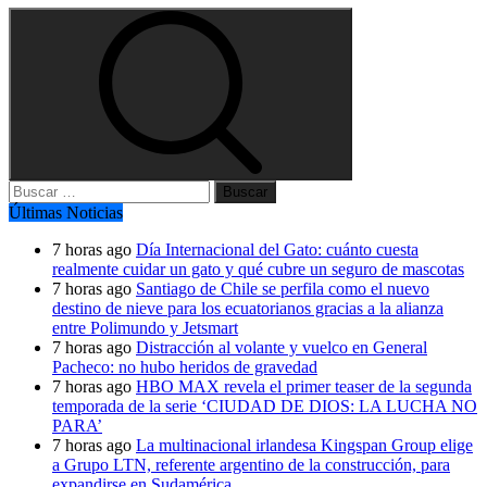
Buscar:
Últimas Noticias
7 horas ago
Día Internacional del Gato: cuánto cuesta
realmente cuidar un gato y qué cubre un seguro de mascotas
7 horas ago
Santiago de Chile se perfila como el nuevo
destino de nieve para los ecuatorianos gracias a la alianza
entre Polimundo y Jetsmart
7 horas ago
Distracción al volante y vuelco en General
Pacheco: no hubo heridos de gravedad
7 horas ago
HBO MAX revela el primer teaser de la segunda
temporada de la serie ‘CIUDAD DE DIOS: LA LUCHA NO
PARA’
7 horas ago
La multinacional irlandesa Kingspan Group elige
a Grupo LTN, referente argentino de la construcción, para
expandirse en Sudamérica