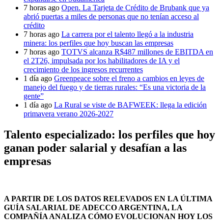
7 horas ago
Open. La Tarjeta de Crédito de Brubank que ya
abrió puertas a miles de personas que no tenían acceso al
crédito
7 horas ago
La carrera por el talento llegó a la industria
minera: los perfiles que hoy buscan las empresas
7 horas ago
TOTVS alcanza R$487 millones de EBITDA en
el 2T26, impulsada por los habilitadores de IA y el
crecimiento de los ingresos recurrentes
1 día ago
Greenpeace sobre el freno a cambios en leyes de
manejo del fuego y de tierras rurales: “Es una victoria de la
gente”
1 día ago
La Rural se viste de BAFWEEK: llega la edición
primavera verano 2026-2027
Talento especializado: los perfiles que hoy
ganan poder salarial y desafían a las
empresas
A PARTIR DE LOS DATOS RELEVADOS EN LA ÚLTIMA
GUÍA SALARIAL DE ADECCO ARGENTINA, LA
COMPAÑÍA ANALIZA CÓMO EVOLUCIONAN HOY LOS