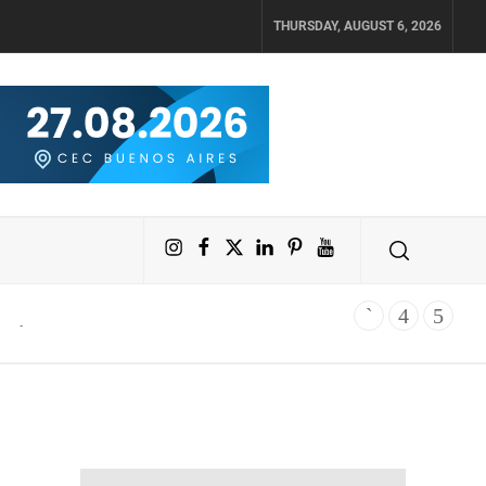
THURSDAY, AUGUST 6, 2026
Instagram
Facebook
X
LinkedIn
Pinterest
YouTube
de República Dominicana