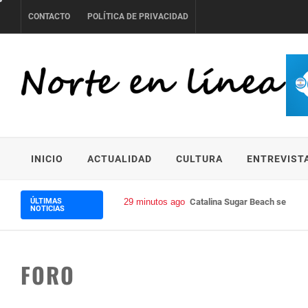
Skip
CONTACTO
POLÍTICA DE PRIVACIDAD
to
content
NORTE EN LÍNEA
INICIO
ACTUALIDAD
CULTURA
ENTREVIST
ÚLTIMAS
29 minutos ago
Catalina Sugar Beach se convie
NOTICIAS
FORO