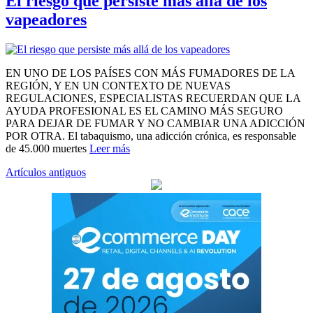
El riesgo que persiste más allá de los
vapeadores
EN UNO DE LOS PAÍSES CON MÁS FUMADORES DE LA
REGIÓN, Y EN UN CONTEXTO DE NUEVAS
REGULACIONES, ESPECIALISTAS RECUERDAN QUE LA
AYUDA PROFESIONAL ES EL CAMINO MÁS SEGURO
PARA DEJAR DE FUMAR Y NO CAMBIAR UNA ADICCIÓN
POR OTRA. El tabaquismo, una adicción crónica, es responsable
de 45.000 muertes
Leer más
Navegación
Artículos antiguos
de
entradas