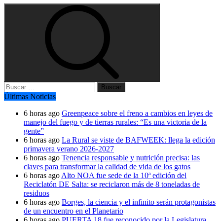
Buscar:
Últimas Noticias
6 horas ago
Greenpeace sobre el freno a cambios en leyes de
manejo del fuego y de tierras rurales: “Es una victoria de la
gente”
6 horas ago
La Rural se viste de BAFWEEK: llega la edición
primavera verano 2026-2027
6 horas ago
Tenencia responsable y nutrición precisa: las
claves para transformar la calidad de vida de los gatos
6 horas ago
Alto NOA fue sede de la 10ª edición del
Reciclatón DE Salta: se reciclaron más de 8 toneladas de
residuos
6 horas ago
Borges, la ciencia y el infinito serán protagonistas
de un encuentro en el Planetario
6 horas ago
PUERTA 18 fue reconocido por la Legislatura