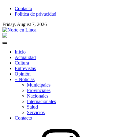
to
Contacto
content
Política de privacidad
Friday, August 7, 2026
Norte en Línea
Primary
Menu
Inicio
Actualidad
Cultura
Entrevistas
Opinión
+ Noticias
Municipales
Provinciales
Nacionales
Internacionales
Salud
Servicios
Contacto
Instagram