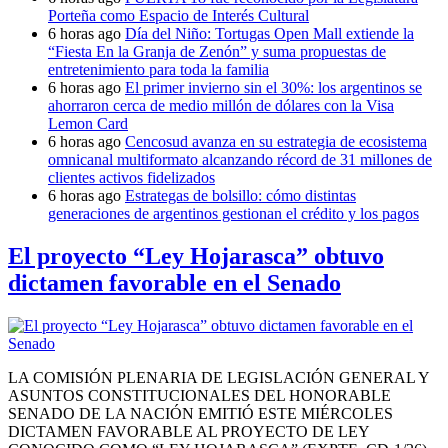
Porteña como Espacio de Interés Cultural
6 horas ago
Día del Niño: Tortugas Open Mall extiende la
“Fiesta En la Granja de Zenón” y suma propuestas de
entretenimiento para toda la familia
6 horas ago
El primer invierno sin el 30%: los argentinos se
ahorraron cerca de medio millón de dólares con la Visa
Lemon Card
6 horas ago
Cencosud avanza en su estrategia de ecosistema
omnicanal multiformato alcanzando récord de 31 millones de
clientes activos fidelizados
6 horas ago
Estrategas de bolsillo: cómo distintas
generaciones de argentinos gestionan el crédito y los pagos
El proyecto “Ley Hojarasca” obtuvo
dictamen favorable en el Senado
LA COMISIÓN PLENARIA DE LEGISLACIÓN GENERAL Y
ASUNTOS CONSTITUCIONALES DEL HONORABLE
SENADO DE LA NACIÓN EMITIÓ ESTE MIÉRCOLES
DICTAMEN FAVORABLE AL PROYECTO DE LEY