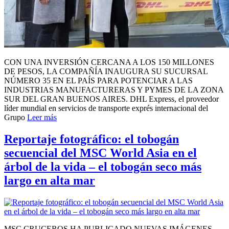
CON UNA INVERSIÓN CERCANA A LOS 150 MILLONES
DE PESOS, LA COMPAÑÍA INAUGURA SU SUCURSAL
NÚMERO 35 EN EL PAÍS PARA POTENCIAR A LAS
INDUSTRIAS MANUFACTURERAS Y PYMES DE LA ZONA
SUR DEL GRAN BUENOS AIRES. DHL Express, el proveedor
líder mundial en servicios de transporte exprés internacional del
Grupo
Leer más
Reportaje fotográfico: el tobogán
secuencial del MSC World Asia en el
árbol de la vida – el tobogán seco más
largo en alta mar
MSC CRUCEROS HA PUBLICADO NUEVAS IMÁGENES