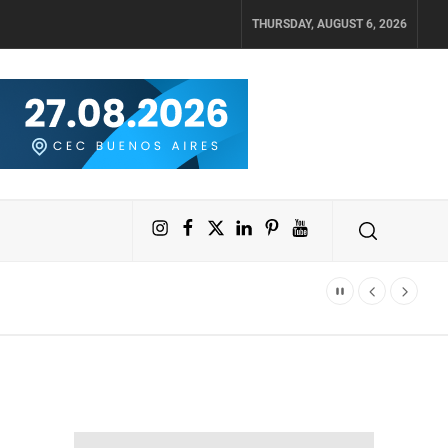
THURSDAY, AUGUST 6, 2026
Instagram
Facebook
X
LinkedIn
Pinterest
YouTube