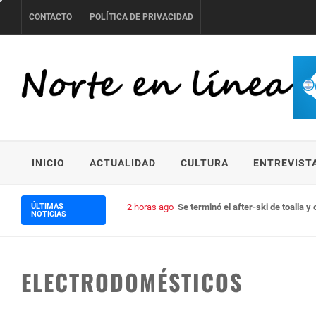
Skip
CONTACTO
POLÍTICA DE PRIVACIDAD
to
content
NORTE EN LÍNEA
INICIO
ACTUALIDAD
CULTURA
ENTREVIST
ÚLTIMAS
2 horas ago
Se terminó el after-ski de toalla 
NOTICIAS
ELECTRODOMÉSTICOS