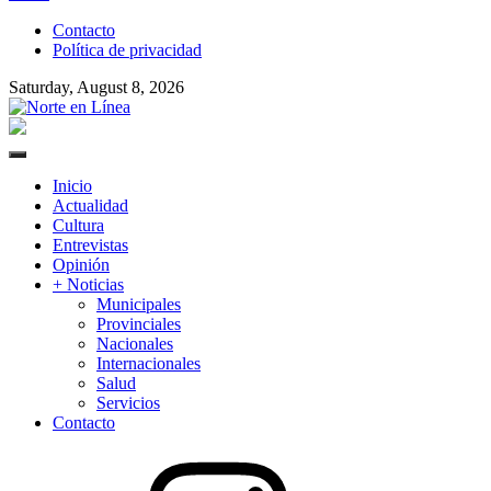
to
Contacto
content
Política de privacidad
Saturday, August 8, 2026
Norte en Línea
Primary
Menu
Inicio
Actualidad
Cultura
Entrevistas
Opinión
+ Noticias
Municipales
Provinciales
Nacionales
Internacionales
Salud
Servicios
Contacto
Instagram