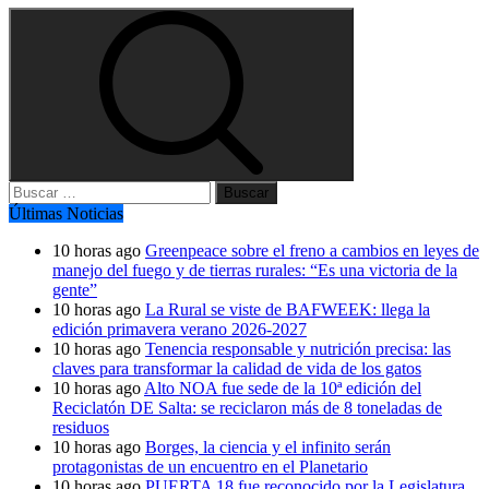
Buscar:
Últimas Noticias
10 horas ago
Greenpeace sobre el freno a cambios en leyes de
manejo del fuego y de tierras rurales: “Es una victoria de la
gente”
10 horas ago
La Rural se viste de BAFWEEK: llega la
edición primavera verano 2026-2027
10 horas ago
Tenencia responsable y nutrición precisa: las
claves para transformar la calidad de vida de los gatos
10 horas ago
Alto NOA fue sede de la 10ª edición del
Reciclatón DE Salta: se reciclaron más de 8 toneladas de
residuos
10 horas ago
Borges, la ciencia y el infinito serán
protagonistas de un encuentro en el Planetario
10 horas ago
PUERTA 18 fue reconocido por la Legislatura