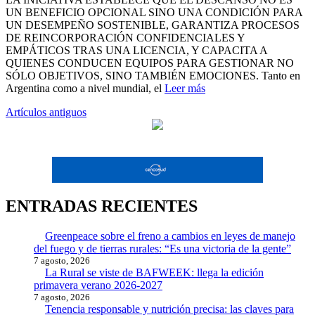
UN BENEFICIO OPCIONAL SINO UNA CONDICIÓN PARA
UN DESEMPEÑO SOSTENIBLE, GARANTIZA PROCESOS
DE REINCORPORACIÓN CONFIDENCIALES Y
EMPÁTICOS TRAS UNA LICENCIA, Y CAPACITA A
QUIENES CONDUCEN EQUIPOS PARA GESTIONAR NO
SÓLO OBJETIVOS, SINO TAMBIÉN EMOCIONES. Tanto en
Argentina como a nivel mundial, el
Leer más
Navegación
Artículos antiguos
de
entradas
ENTRADAS RECIENTES
Greenpeace sobre el freno a cambios en leyes de manejo
del fuego y de tierras rurales: “Es una victoria de la gente”
7 agosto, 2026
La Rural se viste de BAFWEEK: llega la edición
primavera verano 2026-2027
7 agosto, 2026
Tenencia responsable y nutrición precisa: las claves para