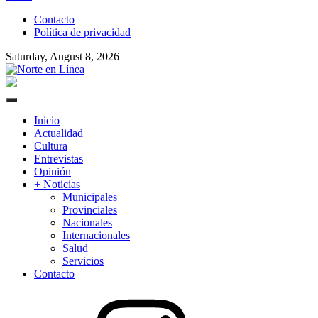
to
Contacto
content
Política de privacidad
Saturday, August 8, 2026
Norte en Línea
Primary
Menu
Inicio
Actualidad
Cultura
Entrevistas
Opinión
+ Noticias
Municipales
Provinciales
Nacionales
Internacionales
Salud
Servicios
Contacto
Instagram