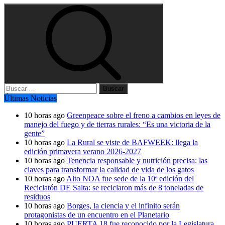
Buscar:
Últimas Noticias
10 horas ago
Greenpeace sobre el freno a cambios en leyes de
manejo del fuego y de tierras rurales: “Es una victoria de la
gente”
10 horas ago
La Rural se viste de BAFWEEK: llega la
edición primavera verano 2026-2027
10 horas ago
Tenencia responsable y nutrición precisa: las
claves para transformar la calidad de vida de los gatos
10 horas ago
Alto NOA fue sede de la 10ª edición del
Reciclatón DE Salta: se reciclaron más de 8 toneladas de
residuos
10 horas ago
Borges, la ciencia y el infinito serán
protagonistas de un encuentro en el Planetario
10 horas ago
PUERTA 18 fue reconocido por la Legislatura