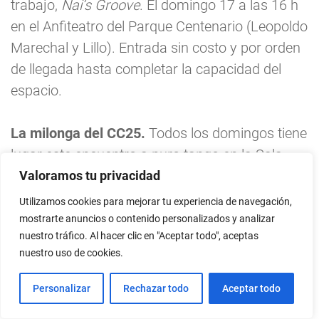
trabajo,
Nai’s Groove
. El domingo 17 a las 16 h
en el Anfiteatro del Parque Centenario (Leopoldo
Marechal y Lillo). Entrada sin costo y por orden
de llegada hasta completar la capacidad del
espacio.
La milonga del CC25.
Todos los domingos tiene
lugar este encuentro a puro tango en la Sala
Redonda, organizado por Julio Duplaá y
Valoramos tu privacidad
musicalizado por Pablo Nieto. El domingo 17, de
Utilizamos cookies para mejorar tu experiencia de navegación,
19.30 a 22 h, en el Centro Cultural 25 de Mayo
mostrarte anuncios o contenido personalizados y analizar
nuestro tráfico. Al hacer clic en "Aceptar todo", aceptas
(Av. Triunvirato 4444). Entrada sin costo hasta
nuestro uso de cookies.
completar la capacidad de la sala. Las entradas
se retiran media hora antes por la boletería.
Personalizar
Rechazar todo
Aceptar todo