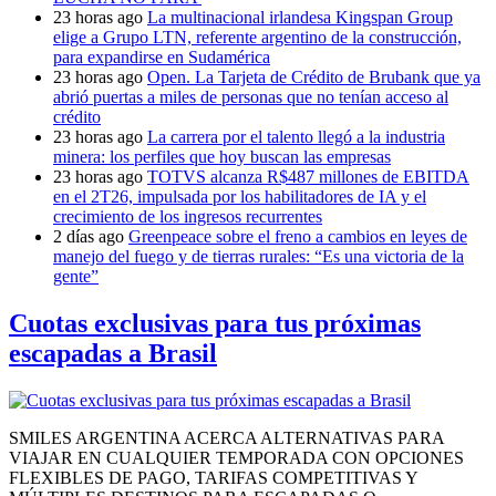
23 horas ago
La multinacional irlandesa Kingspan Group
elige a Grupo LTN, referente argentino de la construcción,
para expandirse en Sudamérica
23 horas ago
Open. La Tarjeta de Crédito de Brubank que ya
abrió puertas a miles de personas que no tenían acceso al
crédito
23 horas ago
La carrera por el talento llegó a la industria
minera: los perfiles que hoy buscan las empresas
23 horas ago
TOTVS alcanza R$487 millones de EBITDA
en el 2T26, impulsada por los habilitadores de IA y el
crecimiento de los ingresos recurrentes
2 días ago
Greenpeace sobre el freno a cambios en leyes de
manejo del fuego y de tierras rurales: “Es una victoria de la
gente”
Cuotas exclusivas para tus próximas
escapadas a Brasil
SMILES ARGENTINA ACERCA ALTERNATIVAS PARA
VIAJAR EN CUALQUIER TEMPORADA CON OPCIONES
FLEXIBLES DE PAGO, TARIFAS COMPETITIVAS Y