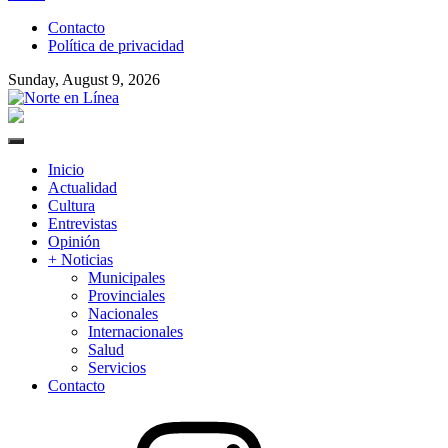
to
Contacto
content
Política de privacidad
Sunday, August 9, 2026
Norte en Línea
Primary
Menu
Inicio
Actualidad
Cultura
Entrevistas
Opinión
+ Noticias
Municipales
Provinciales
Nacionales
Internacionales
Salud
Servicios
Contacto
Instagram