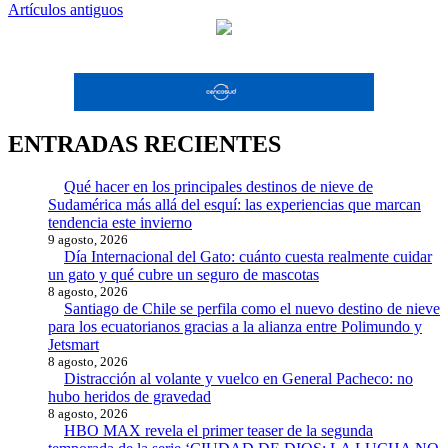
Navegación
Artículos antiguos
de
entradas
ENTRADAS RECIENTES
Qué hacer en los principales destinos de nieve de
Sudamérica más allá del esquí: las experiencias que marcan
tendencia este invierno
9 agosto, 2026
Día Internacional del Gato: cuánto cuesta realmente cuidar
un gato y qué cubre un seguro de mascotas
8 agosto, 2026
Santiago de Chile se perfila como el nuevo destino de nieve
para los ecuatorianos gracias a la alianza entre Polimundo y
Jetsmart
8 agosto, 2026
Distracción al volante y vuelco en General Pacheco: no
hubo heridos de gravedad
8 agosto, 2026
HBO MAX revela el primer teaser de la segunda