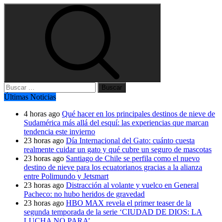
Buscar:
Últimas Noticias
4 horas ago
Qué hacer en los principales destinos de nieve de
Sudamérica más allá del esquí: las experiencias que marcan
tendencia este invierno
23 horas ago
Día Internacional del Gato: cuánto cuesta
realmente cuidar un gato y qué cubre un seguro de mascotas
23 horas ago
Santiago de Chile se perfila como el nuevo
destino de nieve para los ecuatorianos gracias a la alianza
entre Polimundo y Jetsmart
23 horas ago
Distracción al volante y vuelco en General
Pacheco: no hubo heridos de gravedad
23 horas ago
HBO MAX revela el primer teaser de la
segunda temporada de la serie ‘CIUDAD DE DIOS: LA
LUCHA NO PARA’