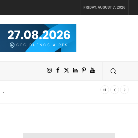
FRIDAY, AUGUST 7, 2026
Instagram
Facebook
X
LinkedIn
Pinterest
YouTube
ar fácilmente un crecimiento diario del 4% en sus activos digitales