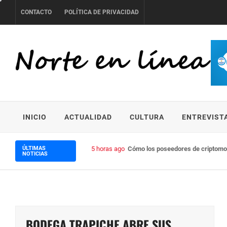
Skip
CONTACTO
POLÍTICA DE PRIVACIDAD
to
content
NORTE EN LÍNEA
INICIO
ACTUALIDAD
CULTURA
ENTREVIST
ÚLTIMAS
5 horas ago
Cómo los poseedores de criptomon
NOTICIAS
BODEGA TRAPICHE ABRE SUS