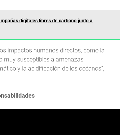
pañas digitales libres de carbono junto a
 los impactos humanos directos, como la
ndo muy susceptibles a amenazas
mático y la acidificación de los océanos”,
onsabilidades