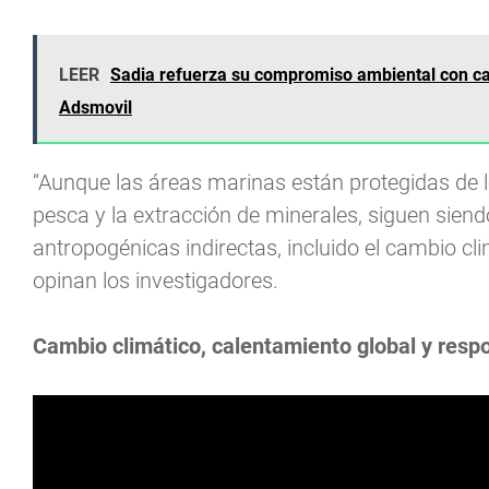
LEER
Sadia refuerza su compromiso ambiental con cam
Adsmovil
“Aunque las áreas marinas están protegidas de
pesca y la extracción de minerales, siguen sie
antropogénicas indirectas, incluido el cambio cli
opinan los investigadores.
Cambio climático, calentamiento global y resp