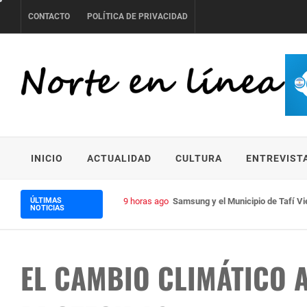
Skip
CONTACTO
POLÍTICA DE PRIVACIDAD
to
content
NORTE EN LÍNEA
INICIO
ACTUALIDAD
CULTURA
ENTREVIST
ÚLTIMAS
10 horas ago
Mercedes-Benz celebra 30 años c
NOTICIAS
EL CAMBIO CLIMÁTICO 