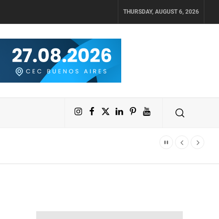
THURSDAY, AUGUST 6, 2026
Instagram
Facebook
X
LinkedIn
Pinterest
YouTube