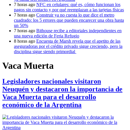
7 horas ago
NFC en celulares: qué es, cómo funcionan los
pagos sin contacto y por qué reemplazan a las tarjetas físicas
7 horas ago
Construir ya no cuesta lo que dice el metro
cuadrado: los 5 errores que pueden encarecer una obra hasta
un 50%
7 horas ago
Bithouse recibe a editoriales independientes en
una nueva edición de Feria Refugio
8 horas ago
Encuesta de Marsh revela que el apetito de las
aseguradoras por el crédito privado sigue creciendo, pero la
disciplina sigue siendo primordial
Vaca Muerta
Legisladores nacionales visitaron
Neuquén y destacaron la importancia de
Vaca Muerta para el desarrollo
económico de la Argentina