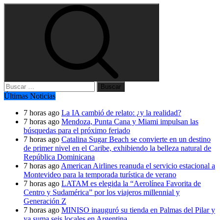
Buscar:
Últimas Noticias
7 horas ago
La IA cambió de relato: ¿y la realidad?
7 horas ago
Mendoza, Punta Cana y Miami impulsan las
búsquedas para el próximo feriado
7 horas ago
Catalina Sugar Beach se convierte en un destino
de primer nivel en el Caribe, exhibiendo la belleza natural de
República Dominicana
7 horas ago
American Airlines reanuda el servicio estacional a
Montevideo para la temporada turística de verano
7 horas ago
LATAM es elegida la “Aerolínea Favorita de
Centro y Sudamérica” por los viajeros millennial y
Generación Z
7 horas ago
MINISO inauguró su tienda en Palmas del Pilar y
ya suma seis locales en Argentina