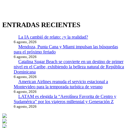
de
entradas
ENTRADAS RECIENTES
La IA cambió de relato: ¿y la realidad?
6 agosto, 2026
Mendoza, Punta Cana y Miami impulsan las búsquedas
para el próximo feriado
6 agosto, 2026
Catalina Sugar Beach se convierte en un destino de primer
nivel en el Caribe, exhibiendo la belleza natural de República
Dominicana
6 agosto, 2026
American Airlines reanuda el servicio estacional a
Montevideo para la temporada turística de verano
6 agosto, 2026
LATAM es elegida la “Aerolínea Favorita de Centro y
Sudamérica” por los viajeros millennial y Generación Z
6 agosto, 2026