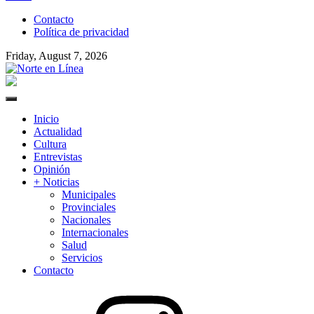
to
Contacto
content
Política de privacidad
Friday, August 7, 2026
Norte en Línea
Primary
Menu
Inicio
Actualidad
Cultura
Entrevistas
Opinión
+ Noticias
Municipales
Provinciales
Nacionales
Internacionales
Salud
Servicios
Contacto
Instagram