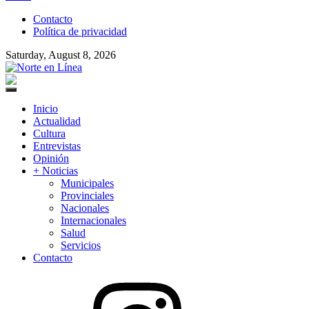
to
Contacto
content
Política de privacidad
Saturday, August 8, 2026
Norte en Línea
Primary
Menu
Inicio
Actualidad
Cultura
Entrevistas
Opinión
+ Noticias
Municipales
Provinciales
Nacionales
Internacionales
Salud
Servicios
Contacto
Instagram