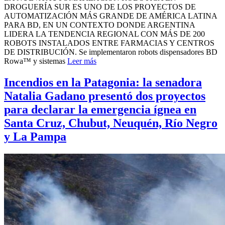
DROGUERÍA SUR ES UNO DE LOS PROYECTOS DE
AUTOMATIZACIÓN MÁS GRANDE DE AMÉRICA LATINA
PARA BD, EN UN CONTEXTO DONDE ARGENTINA
LIDERA LA TENDENCIA REGIONAL CON MÁS DE 200
ROBOTS INSTALADOS ENTRE FARMACIAS Y CENTROS
DE DISTRIBUCIÓN. Se implementaron robots dispensadores BD
Rowa™ y sistemas
Leer más
Incendios en la Patagonia: la senadora
Natalia Gadano presentó dos proyectos
para declarar la emergencia ígnea en
Santa Cruz, Chubut, Neuquén, Río Negro
y La Pampa