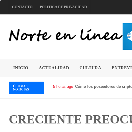
Skip
CONTACTO
POLÍTICA DE PRIVACIDAD
to
content
NORTE EN LÍNEA
INICIO
ACTUALIDAD
CULTURA
ENTREVI
ÚLTIMAS
5 horas ago
Cómo los poseedores de cripto
NOTICIAS
CRECIENTE PREOC