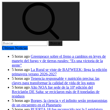
Buscar:
Últimas Noticias
5 horas ago
Greenpeace sobre el freno a cambios en leyes de
manejo del fuego y de tierras rurales: “Es una victoria de la
gente”
5 horas ago
La Rural se viste de BAFWEEK: llega la edición
primavera verano 2026-2027
5 horas ago
Tenencia responsable y nutrición precisa: las
claves para transformar la calidad de vida de los gatos
5 horas ago
Alto NOA fue sede de la 10ª edición del
Reciclatón DE Salta: se reciclaron más de 8 toneladas de
residuos
5 horas ago
Borges, la ciencia y el infinito serán protagonistas
de un encuentro en el Planetario
5 horas ago
PUERTA 18 fue reconocido por la Legislatura