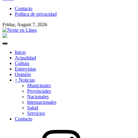
to
Contacto
content
Política de privacidad
Friday, August 7, 2026
Norte en Línea
Primary
Menu
Inicio
Actualidad
Cultura
Entrevistas
Opinión
+ Noticias
Municipales
Provinciales
Nacionales
Internacionales
Salud
Servicios
Contacto
Instagram