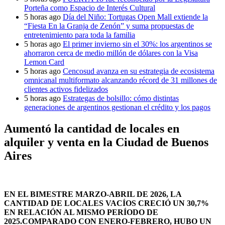
Porteña como Espacio de Interés Cultural
5 horas ago
Día del Niño: Tortugas Open Mall extiende la
“Fiesta En la Granja de Zenón” y suma propuestas de
entretenimiento para toda la familia
5 horas ago
El primer invierno sin el 30%: los argentinos se
ahorraron cerca de medio millón de dólares con la Visa
Lemon Card
5 horas ago
Cencosud avanza en su estrategia de ecosistema
omnicanal multiformato alcanzando récord de 31 millones de
clientes activos fidelizados
5 horas ago
Estrategas de bolsillo: cómo distintas
generaciones de argentinos gestionan el crédito y los pagos
Aumentó la cantidad de locales en
alquiler y venta en la Ciudad de Buenos
Aires
EN EL BIMESTRE MARZO-ABRIL DE 2026, LA
CANTIDAD DE LOCALES VACÍOS CRECIÓ UN 30,7%
EN RELACIÓN AL MISMO PERÍODO DE
2025.COMPARADO CON ENERO-FEBRERO, HUBO UN