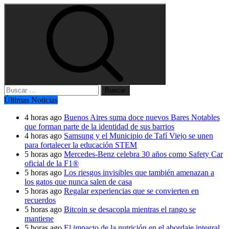
Buscar:
Últimas Noticias
4 horas ago
Buenos Aires suma doce nuevos Bares Notables
que forman parte de la identidad de sus barrios
4 horas ago
Samsung y el Municipio de Tafí Viejo se unen
para fortalecer la educación STEM
5 horas ago
Mercedes-Benz celebra 30 años como Safety Car
oficial de la F1®
5 horas ago
Los riesgos invisibles que también amenazan a
los gatos que nunca salen de casa
5 horas ago
Regalar experiencias que se convierten en
recuerdos
5 horas ago
Bitcoin se desacopla mientras el rango se
mantiene
5 horas ago
El impacto de la nutrición en el abordaje integral