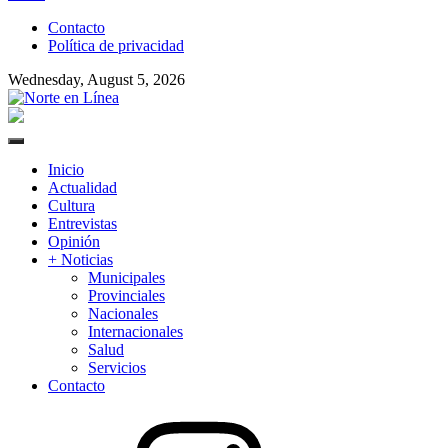
to
Contacto
content
Política de privacidad
Wednesday, August 5, 2026
Norte en Línea
Primary
Menu
Inicio
Actualidad
Cultura
Entrevistas
Opinión
+ Noticias
Municipales
Provinciales
Nacionales
Internacionales
Salud
Servicios
Contacto
Instagram