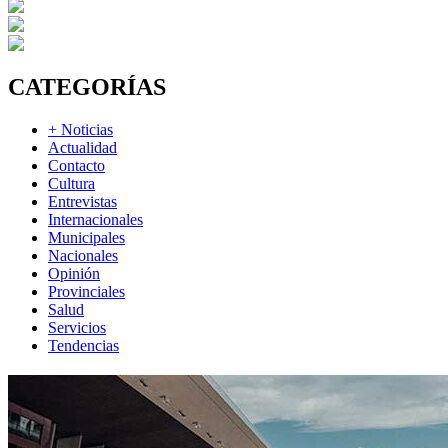
CATEGORÍAS
+ Noticias
Actualidad
Contacto
Cultura
Entrevistas
Internacionales
Municipales
Nacionales
Opinión
Provinciales
Salud
Servicios
Tendencias