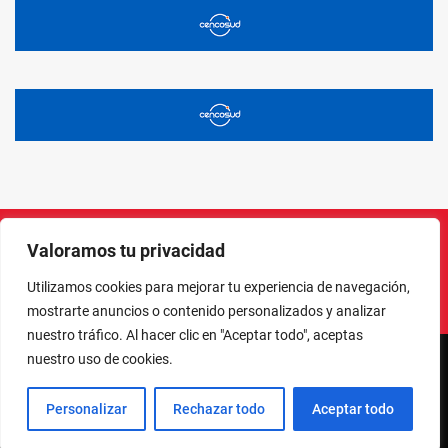
Valoramos tu privacidad
Instagram
Facebook
X
LinkedIn
Pinterest
YouTube
Utilizamos cookies para mejorar tu experiencia de navegación,
mostrarte anuncios o contenido personalizados y analizar
nuestro tráfico. Al hacer clic en "Aceptar todo", aceptas
nuestro uso de cookies.
NORTE EN LÍNEA - TODOS LOS DERECHOS RESERVADOS
Personalizar
Rechazar todo
Aceptar todo