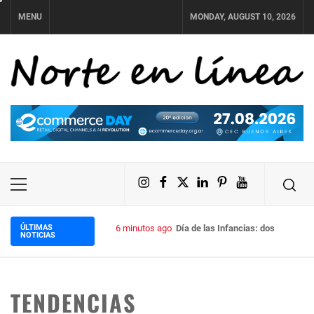
Skip
MENU
MONDAY, AUGUST 10, 2026
to
content
NORTE EN LÍNEA
Instagram
Facebook
X
LinkedIn
Pinterest
YouTube
Primary
Menu
ÚLTIMAS
6 minutos ago
Día de las Infancias: dos propuesta
NOTICIAS
TENDENCIAS