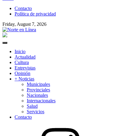
to
Contacto
content
Política de privacidad
Friday, August 7, 2026
Norte en Línea
Primary
Menu
Inicio
Actualidad
Cultura
Entrevistas
Opinión
+ Noticias
Municipales
Provinciales
Nacionales
Internacionales
Salud
Servicios
Contacto
Instagram