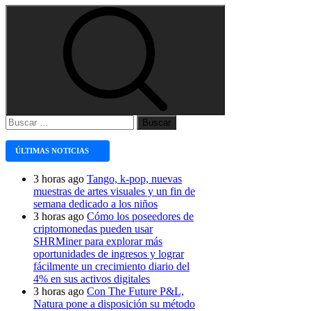
Buscar:
ÚLTIMAS NOTICIAS
3 horas ago
Tango, k-pop, nuevas
muestras de artes visuales y un fin de
semana dedicado a los niños
3 horas ago
Cómo los poseedores de
criptomonedas pueden usar
SHRMiner para explorar más
oportunidades de ingresos y lograr
fácilmente un crecimiento diario del
4% en sus activos digitales
3 horas ago
Con The Future P&L,
Natura pone a disposición su método