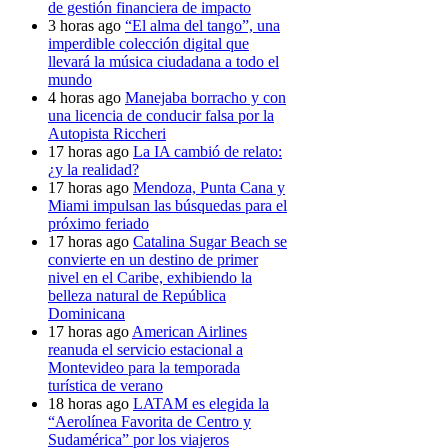
de gestión financiera de impacto
3 horas ago
“El alma del tango”, una
imperdible colección digital que
llevará la música ciudadana a todo el
mundo
4 horas ago
Manejaba borracho y con
una licencia de conducir falsa por la
Autopista Riccheri
17 horas ago
La IA cambió de relato:
¿y la realidad?
17 horas ago
Mendoza, Punta Cana y
Miami impulsan las búsquedas para el
próximo feriado
17 horas ago
Catalina Sugar Beach se
convierte en un destino de primer
nivel en el Caribe, exhibiendo la
belleza natural de República
Dominicana
17 horas ago
American Airlines
reanuda el servicio estacional a
Montevideo para la temporada
turística de verano
18 horas ago
LATAM es elegida la
“Aerolínea Favorita de Centro y
Sudamérica” por los viajeros