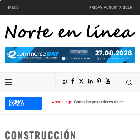
Skip
MENU
FRIDAY, AUGUST 7, 2026
to
content
NORTE EN LÍNEA
Instagram
Facebook
X
LinkedIn
Pinterest
YouTube
Primary
Menu
ÚLTIMAS
4 horas ago
Cómo los poseedores de criptomoneda
NOTICIAS
CONSTRUCCIÓN