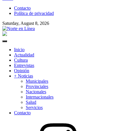
to
Contacto
content
Política de privacidad
Saturday, August 8, 2026
Norte en Línea
Primary
Menu
Inicio
Actualidad
Cultura
Entrevistas
Opinión
+ Noticias
Municipales
Provinciales
Nacionales
Internacionales
Salud
Servicios
Contacto
Instagram