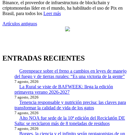
Binance, el proveedor de infraestructura de blockchain y
criptomonedas líder en el mundo, ha habilitado el uso de Pix en
Brasil, para todos los
Leer más
Navegación
Artículos antiguos
de
entradas
ENTRADAS RECIENTES
Greenpeace sobre el freno a cambios en leyes de manejo
del fuego y de tierras rurales: “Es una victoria de la gente”
7 agosto, 2026
La Rural se viste de BAFWEEK: llega la edición
primavera verano 2026-2027
7 agosto, 2026
Tenencia responsable y nutrición precisa: las claves para
transformar la calidad de vida de los gatos
7 agosto, 2026
Alto NOA fue sede de la 10ª edición del Reciclatón DE
Salta: se reciclaron más de 8 toneladas de residuos
7 agosto, 2026
Borges, la ciencia y el infinito serán protagonistas de un