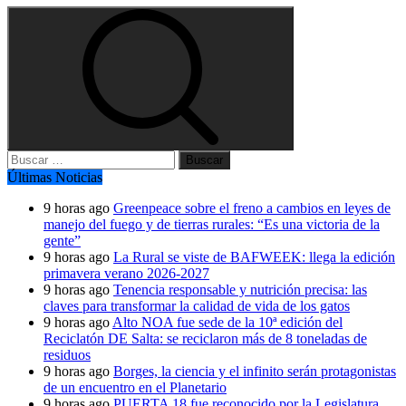
Buscar:
Últimas Noticias
9 horas ago
Greenpeace sobre el freno a cambios en leyes de
manejo del fuego y de tierras rurales: “Es una victoria de la
gente”
9 horas ago
La Rural se viste de BAFWEEK: llega la edición
primavera verano 2026-2027
9 horas ago
Tenencia responsable y nutrición precisa: las
claves para transformar la calidad de vida de los gatos
9 horas ago
Alto NOA fue sede de la 10ª edición del
Reciclatón DE Salta: se reciclaron más de 8 toneladas de
residuos
9 horas ago
Borges, la ciencia y el infinito serán protagonistas
de un encuentro en el Planetario
9 horas ago
PUERTA 18 fue reconocido por la Legislatura