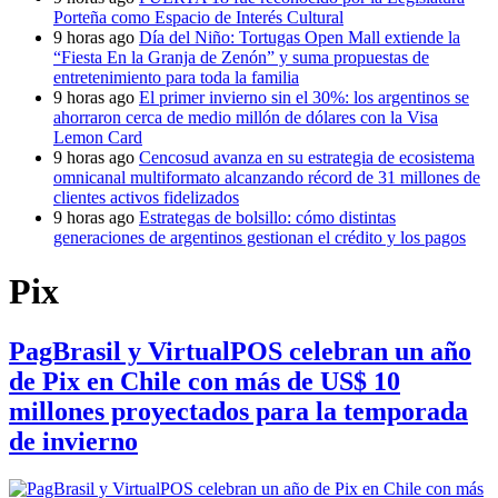
Porteña como Espacio de Interés Cultural
9 horas ago
Día del Niño: Tortugas Open Mall extiende la
“Fiesta En la Granja de Zenón” y suma propuestas de
entretenimiento para toda la familia
9 horas ago
El primer invierno sin el 30%: los argentinos se
ahorraron cerca de medio millón de dólares con la Visa
Lemon Card
9 horas ago
Cencosud avanza en su estrategia de ecosistema
omnicanal multiformato alcanzando récord de 31 millones de
clientes activos fidelizados
9 horas ago
Estrategas de bolsillo: cómo distintas
generaciones de argentinos gestionan el crédito y los pagos
Pix
PagBrasil y VirtualPOS celebran un año
de Pix en Chile con más de US$ 10
millones proyectados para la temporada
de invierno