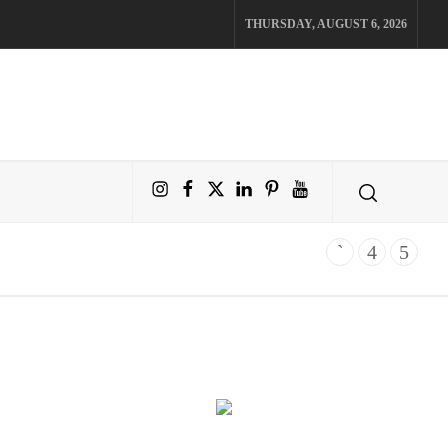
THURSDAY, AUGUST 6, 2026
Instagram
Facebook
X
LinkedIn
Pinterest
YouTube