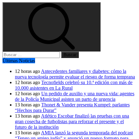
Buscar:
Últimas Noticias
12 horas ago
Antecedentes familiares y diabetes: cómo la
nueva tecnología permite evaluar el riesgo de forma temprana
12 horas ago
Tecnofields celebró su 10.ª edición con más de
10.000 asistentes en La Rural
12 horas ago
Un pedido de auxilio y una nueva vida: agentes
de la Policía Municipal asisten un parto de urgencia
13 horas ago
Thonet & Vander presenta Kumpel: parlantes
“Hechos para Durar”
13 horas ago
Atlético Escobar finalizó las pruebas con una
gran cosecha de futbolistas para reforzar el presente y el
futuro de la institución
13 horas ago
AMIA lanzó la segunda temporada del podcast
“Tengo un amigo judío” y anunció un nuevo formato para