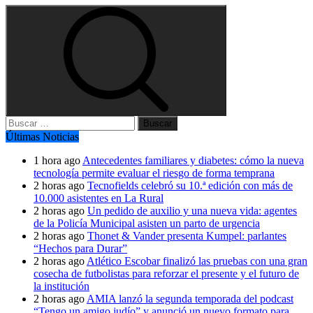
Buscar:
Últimas Noticias
1 hora ago
Antecedentes familiares y diabetes: cómo la nueva
tecnología permite evaluar el riesgo de forma temprana
2 horas ago
Tecnofields celebró su 10.ª edición con más de
10.000 asistentes en La Rural
2 horas ago
Un pedido de auxilio y una nueva vida: agentes
de la Policía Municipal asisten un parto de urgencia
2 horas ago
Thonet & Vander presenta Kumpel: parlantes
“Hechos para Durar”
2 horas ago
Atlético Escobar finalizó las pruebas con una gran
cosecha de futbolistas para reforzar el presente y el futuro de
la institución
2 horas ago
AMIA lanzó la segunda temporada del podcast
“Tengo un amigo judío” y anunció un nuevo formato para