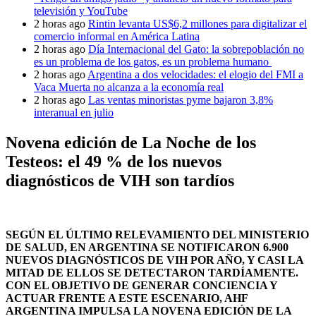
televisión y YouTube
2 horas ago
Rintin levanta US$6,2 millones para digitalizar el
comercio informal en América Latina
2 horas ago
Día Internacional del Gato: la sobrepoblación no
es un problema de los gatos, es un problema humano
2 horas ago
Argentina a dos velocidades: el elogio del FMI a
Vaca Muerta no alcanza a la economía real
2 horas ago
Las ventas minoristas pyme bajaron 3,8%
interanual en julio
Novena edición de La Noche de los
Testeos: el 49 % de los nuevos
diagnósticos de VIH son tardíos
SEGÚN EL ÚLTIMO RELEVAMIENTO DEL MINISTERIO
DE SALUD, EN ARGENTINA SE NOTIFICARON 6.900
NUEVOS DIAGNÓSTICOS DE VIH POR AÑO, Y CASI LA
MITAD DE ELLOS SE DETECTARON TARDÍAMENTE.
CON EL OBJETIVO DE GENERAR CONCIENCIA Y
ACTUAR FRENTE A ESTE ESCENARIO, AHF
ARGENTINA IMPULSA LA NOVENA EDICIÓN DE LA