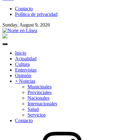
to
Contacto
content
Política de privacidad
Sunday, August 9, 2026
Norte en Línea
Primary
Menu
Inicio
Actualidad
Cultura
Entrevistas
Opinión
+ Noticias
Municipales
Provinciales
Nacionales
Internacionales
Salud
Servicios
Contacto
Instagram