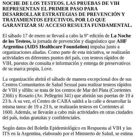
NOCHE DE LOS TESTEOS. LAS PRUEBAS DE VIH
REPRESENTAN EL PRIMER PASO PARA
DESARROLLAR ESTRATEGIAS DE PREVENCIÓN Y
TRATAMIENTOS EFECTIVOS, POR LO QUE
GARANTIZAR SU ACCESO RESULTA FUNDAMENTAL.
El sábado 17 de enero se llevará a cabo la 9° edición de
La Noche
de los Testeos,
la jornada de prevención y diagnóstico que
AHF
Argentina (AIDS Healthcare Foundation)
impulsa junto a
organizaciones aliadas. Como parte de esta iniciativa, se realizarán
actividades en diferentes puntos del país, con testeos rápidos de
VIH, puestos de consulta e información y entrega de preservativos
de su marca propia, Love.
La organización abrirá el sábado de manera excepcional dos de sus
Centros Comunitarios de Salud Sexual para realizar testeos rápidos
de VIH y sífilis: se trata de los centros de Mar del Plata (Corrientes
2366) y Rosario (Av. Pellegrini 341) que abrirán sus puertas de 19 a
23 h. A su vez, el Centro de CABA saldrá a la calle a desarrollar la
misma tarea: de 19 a 23 h, se realizarán testeos en Corrientes al
1600. Además, se llevarán a cabo más actividades en otras ciudades
del país, todas gratuitas y confidenciales.
Según datos del Boletín Epidemiológico en Respuesta al VIH y las
ITS en la Argentina, elaborado por el Ministerio de Salud, se estima