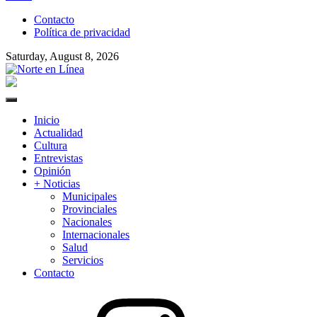
to
Contacto
content
Política de privacidad
Saturday, August 8, 2026
Norte en Línea
Primary
Menu
Inicio
Actualidad
Cultura
Entrevistas
Opinión
+ Noticias
Municipales
Provinciales
Nacionales
Internacionales
Salud
Servicios
Contacto
Instagram