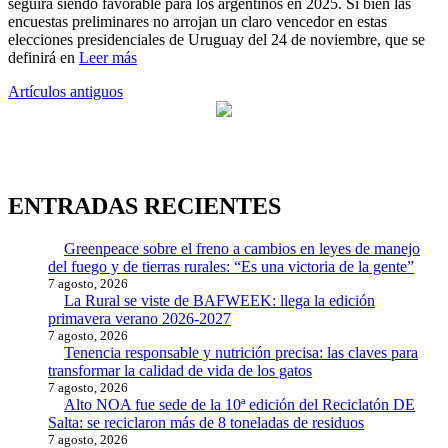
seguirá siendo favorable para los argentinos en 2025. Si bien las
encuestas preliminares no arrojan un claro vencedor en estas
elecciones presidenciales de Uruguay del 24 de noviembre, que se
definirá en
Leer más
Navegación
Artículos antiguos
de
entradas
ENTRADAS RECIENTES
Greenpeace sobre el freno a cambios en leyes de manejo
del fuego y de tierras rurales: “Es una victoria de la gente”
7 agosto, 2026
La Rural se viste de BAFWEEK: llega la edición
primavera verano 2026-2027
7 agosto, 2026
Tenencia responsable y nutrición precisa: las claves para
transformar la calidad de vida de los gatos
7 agosto, 2026
Alto NOA fue sede de la 10ª edición del Reciclatón DE
Salta: se reciclaron más de 8 toneladas de residuos
7 agosto, 2026