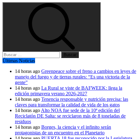
Buscar:
Últimas Noticias
14 horas ago
Greenpeace sobre el freno a cambios en leyes de
manejo del fuego y de tierras rurales: “Es una victoria de la
gente”
14 horas ago
La Rural se viste de BAFWEEK: llega la
edición primavera verano 2026-2027
14 horas ago
Tenencia responsable y nutrición precisa: las
claves para transformar la calidad de vida de los gatos
14 horas ago
Alto NOA fue sede de la 10ª edición del
Reciclatón DE Salta: se reciclaron más de 8 toneladas de
residuos
14 horas ago
Borges, la ciencia y el infinito serán
protagonistas de un encuentro en el Planetario
14 horas ago
PUERTA 18 fue reconocido por la Legislatura