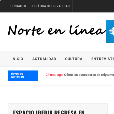
Skip
CONTACTO
POLÍTICA DE PRIVACIDAD
to
content
NORTE EN LÍNEA
INICIO
ACTUALIDAD
CULTURA
ENTREVIST
ÚLTIMAS
2 horas ago
Con The Future P&L, Natura pone a
NOTICIAS
ESPACIO IBERIA REGRESA EN