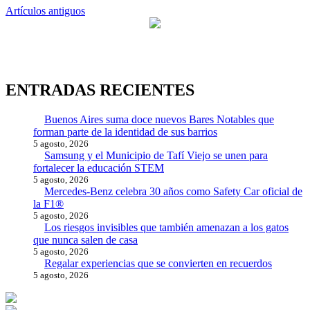
Navegación
Artículos antiguos
de
entradas
ENTRADAS RECIENTES
Buenos Aires suma doce nuevos Bares Notables que
forman parte de la identidad de sus barrios
5 agosto, 2026
Samsung y el Municipio de Tafí Viejo se unen para
fortalecer la educación STEM
5 agosto, 2026
Mercedes-Benz celebra 30 años como Safety Car oficial de
la F1®
5 agosto, 2026
Los riesgos invisibles que también amenazan a los gatos
que nunca salen de casa
5 agosto, 2026
Regalar experiencias que se convierten en recuerdos
5 agosto, 2026