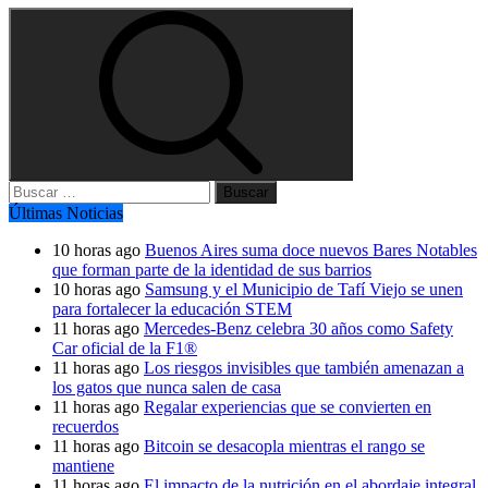
Buscar:
Últimas Noticias
10 horas ago
Buenos Aires suma doce nuevos Bares Notables
que forman parte de la identidad de sus barrios
10 horas ago
Samsung y el Municipio de Tafí Viejo se unen
para fortalecer la educación STEM
11 horas ago
Mercedes-Benz celebra 30 años como Safety
Car oficial de la F1®
11 horas ago
Los riesgos invisibles que también amenazan a
los gatos que nunca salen de casa
11 horas ago
Regalar experiencias que se convierten en
recuerdos
11 horas ago
Bitcoin se desacopla mientras el rango se
mantiene
11 horas ago
El impacto de la nutrición en el abordaje integral