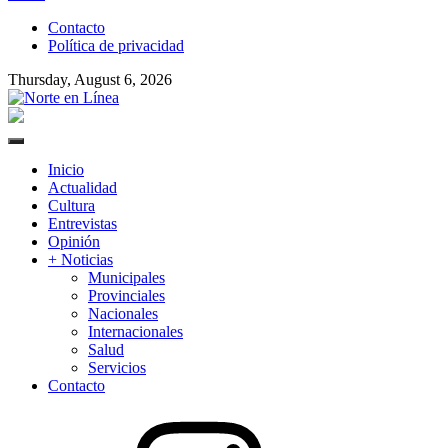
to
Contacto
content
Política de privacidad
Thursday, August 6, 2026
Norte en Línea
Primary
Menu
Inicio
Actualidad
Cultura
Entrevistas
Opinión
+ Noticias
Municipales
Provinciales
Nacionales
Internacionales
Salud
Servicios
Contacto
Instagram