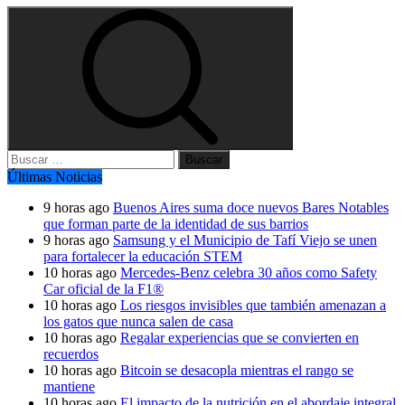
Buscar:
Últimas Noticias
9 horas ago
Buenos Aires suma doce nuevos Bares Notables
que forman parte de la identidad de sus barrios
9 horas ago
Samsung y el Municipio de Tafí Viejo se unen
para fortalecer la educación STEM
10 horas ago
Mercedes-Benz celebra 30 años como Safety
Car oficial de la F1®
10 horas ago
Los riesgos invisibles que también amenazan a
los gatos que nunca salen de casa
10 horas ago
Regalar experiencias que se convierten en
recuerdos
10 horas ago
Bitcoin se desacopla mientras el rango se
mantiene
10 horas ago
El impacto de la nutrición en el abordaje integral