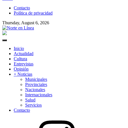
to
Contacto
content
Política de privacidad
Thursday, August 6, 2026
Norte en Línea
Primary
Menu
Inicio
Actualidad
Cultura
Entrevistas
Opinión
+ Noticias
Municipales
Provinciales
Nacionales
Internacionales
Salud
Servicios
Contacto
Instagram