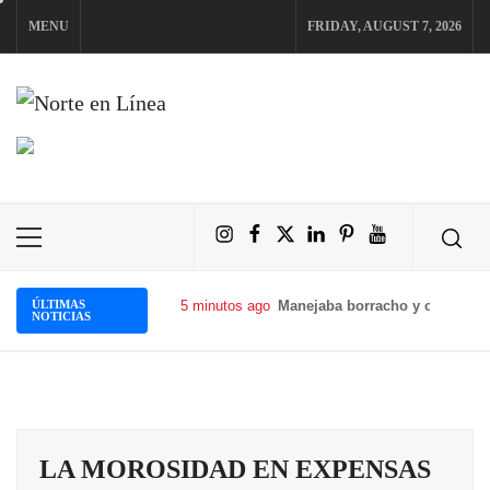
Skip
MENU
FRIDAY, AUGUST 7, 2026
to
content
NORTE EN LÍNEA
Instagram
Facebook
X
LinkedIn
Pinterest
YouTube
Primary
Menu
ÚLTIMAS
5 minutos ago
Manejaba borracho y con una li
NOTICIAS
LA MOROSIDAD EN EXPENSAS