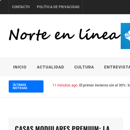
Skip
CONTACTO
POLÍTICA DE PRIVACIDAD
to
content
NORTE EN LÍNEA
INICIO
ACTUALIDAD
CULTURA
ENTREVIST
ÚLTIMAS
15 minutos ago
Cencosud avanza en su estrate
NOTICIAS
CASAS MODULARES PREMIUM: LA