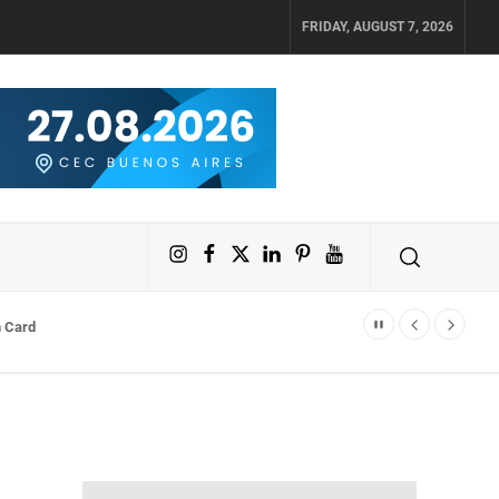
FRIDAY, AUGUST 7, 2026
Instagram
Facebook
X
LinkedIn
Pinterest
YouTube
 clientes activos fidelizados