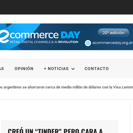
AS
OPINIÓN
+ NOTICIAS
CONTACTO
gia de ecosistema omnicanal multiformato alcanzando récord de 31 millones de
CREÓ UN “TINDER” PERO CARA A