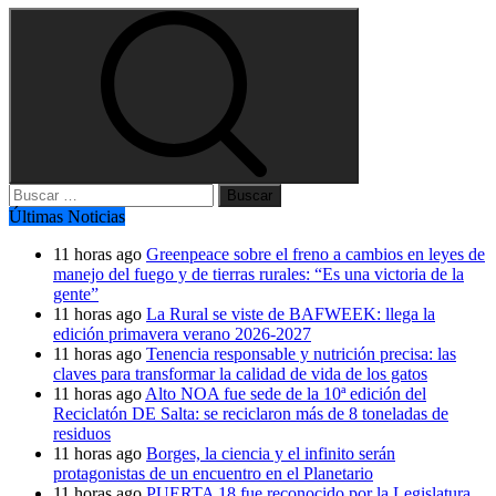
Buscar:
Últimas Noticias
11 horas ago
Greenpeace sobre el freno a cambios en leyes de
manejo del fuego y de tierras rurales: “Es una victoria de la
gente”
11 horas ago
La Rural se viste de BAFWEEK: llega la
edición primavera verano 2026-2027
11 horas ago
Tenencia responsable y nutrición precisa: las
claves para transformar la calidad de vida de los gatos
11 horas ago
Alto NOA fue sede de la 10ª edición del
Reciclatón DE Salta: se reciclaron más de 8 toneladas de
residuos
11 horas ago
Borges, la ciencia y el infinito serán
protagonistas de un encuentro en el Planetario
11 horas ago
PUERTA 18 fue reconocido por la Legislatura