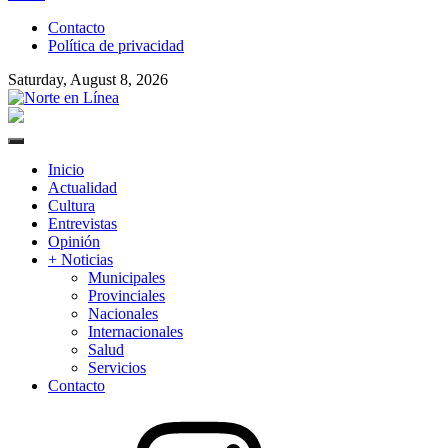
to
Contacto
content
Política de privacidad
Saturday, August 8, 2026
Norte en Línea
Primary
Menu
Inicio
Actualidad
Cultura
Entrevistas
Opinión
+ Noticias
Municipales
Provinciales
Nacionales
Internacionales
Salud
Servicios
Contacto
Instagram