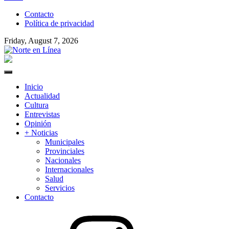
to
Contacto
content
Política de privacidad
Friday, August 7, 2026
Norte en Línea
Primary
Menu
Inicio
Actualidad
Cultura
Entrevistas
Opinión
+ Noticias
Municipales
Provinciales
Nacionales
Internacionales
Salud
Servicios
Contacto
Instagram