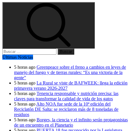
Buscar:
Últimas Noticias
5 horas ago
Greenpeace sobre el freno a cambios en leyes de
manejo del fuego y de tierras rurales: “Es una victoria de la
gente”
5 horas ago
La Rural se viste de BAFWEEK: llega la edición
primavera verano 2026-2027
5 horas ago
Tenencia responsable y nutrición precisa: las
claves para transformar la calidad de vida de los gatos
5 horas ago
Alto NOA fue sede de la 10ª edición del
Reciclatón DE Salta: se reciclaron más de 8 toneladas de
residuos
5 horas ago
Borges, la ciencia y el infinito serán protagonistas
de un encuentro en el Planetario
5 horas ago
PUERTA 18 fue reconocido por la Legislatura