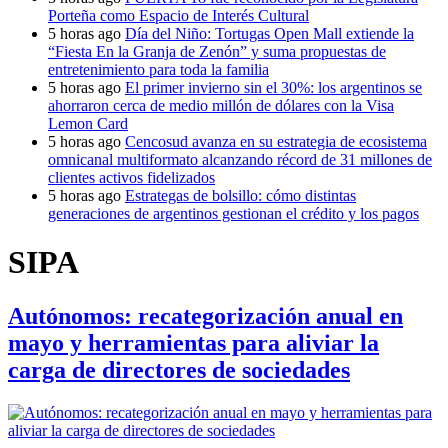
Porteña como Espacio de Interés Cultural
5 horas ago
Día del Niño: Tortugas Open Mall extiende la
“Fiesta En la Granja de Zenón” y suma propuestas de
entretenimiento para toda la familia
5 horas ago
El primer invierno sin el 30%: los argentinos se
ahorraron cerca de medio millón de dólares con la Visa
Lemon Card
5 horas ago
Cencosud avanza en su estrategia de ecosistema
omnicanal multiformato alcanzando récord de 31 millones de
clientes activos fidelizados
5 horas ago
Estrategas de bolsillo: cómo distintas
generaciones de argentinos gestionan el crédito y los pagos
SIPA
Autónomos: recategorización anual en
mayo y herramientas para aliviar la
carga de directores de sociedades