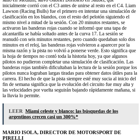
inicialmente corrió con el C3 antes de unirse al resto en el C4. Liam
Lawson (Racing Bulls) fue el primero en intentar una simulación de
clasificación en los blandos, con el resto del pelotón siguiendo el
mismo nivel a mitad de la sesión. Con 20 minutos restantes, se
activaron las banderas rojas cuando se informó que una tapa de
alcantarilla se había soltado antes de la curva 17. La sesión se
reanudó con seis minutos restantes, pero cuando quedaban solo dos
minutos en el reloj, las banderas rojas volvieron a aparecer por la
misma razón y la pista no volvió a ponerse verde. Esto significa que
la hoja de tiempos no contó toda la historia hoy, ya que algunos
pilotos no pudieron completar una simulación de clasificación. Las
banderas rojas también dificultaban la lectura de la sesión porque los
pilotos nunca lograban largas tiradas para obtener datos útiles para la
carrera. El hecho de que la pista siempre esté muy sucia al inicio del
fin de semana significa que la evolución del circuito fue muy alta y
las velocidades por vuelta seguirán bajando rápidamente mañana, si
la lluvia lo permite.
LEER
Miami celeste y blanco: las búsquedas de los
argentinos crecen casi un 300%*
MARIO ISOLA, DIRECTOR DE MOTORSPORT DE
PIRELLI