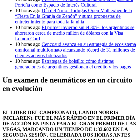
Porteña como Espacio de Interés Cultural
10 horas ago
Día del Niño: Tortugas Open Mall extiende la
“Fiesta En la Granja de Zenón” y suma propuestas de
entretenimiento para toda la familia
10 horas ago
El primer invierno sin el 30%: los argentinos se
ahorraron cerca de medio millón de dólares con la Visa
Lemon Card
10 horas ago
Cencosud avanza en su estrategia de ecosistema
omnicanal multiformato alcanzando récord de 31 millones de
clientes activos fidelizados
10 horas ago
Estrategas de bolsillo: cómo distintas
generaciones de argentinos gestionan el crédito y los pagos
Un examen de neumáticos en un circuito
en evolución
EL LÍDER DEL CAMPEONATO, LANDO NORRIS
(MCLAREN), FUE EL MÁS RÁPIDO EN EL PRIMER DÍA
DE ACCIÓN EN PISTA PARA EL GRAN PREMIO DE LAS
VEGAS, MARCANDO UN TIEMPO DE 1:33.602 EN LA
SEGUNDA SESIÓN, CELEBRADA DOS HORAS ANTES