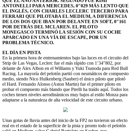
QUE EL AÑO ANTERIOR. SEGUNDO FUE KIMI
ANTONELLI PARA MERCEDES, 0″029 MÁS LENTO QUE
EL INGLÉS, CON CHARLES LECLERC TERCERO PARA
FERRARI QUE PILOTABA EL MEDIUM, A DIFERENCIA
DE LOS DOS QUE IBAN POR DELANTE EN SOFT, 0″161
POR DETRÁS DEL MCLAREN. EL PILOTO
MONEGASCO TERMINÓ LA SESIÓN CON SU COCHE
APARCADO EN UNA VÍA DE ESCAPE, POR UN
PROBLEMA TÉCNICO.
EL DÍA EN PISTA
En la primera hora de entrenamientos bajo las luces en el circuito del
Strip de Las Vegas, Leclerc fue el más rápido con 1’34″802, por
delante de Alex Albon en el Williams y Yuki Tsunoda para Red Bull
Racing. La mayoría del pelotón partió con neumáticos de compuesto
medio, siendo Nico Hulkenberg (Sauber) el único piloto que pilotó
el Hard. Fernando Alonso (Aston Martin) fue el primer piloto en
probar el compuesto más blando que Pirelli ha traído aquí. Todos los
coches tienen niveles aerodinámicos muy bajos al estilo Monza para
adaptarse a la naturaleza de alta velocidad de este circuito urbano.
Unas gotas de lluvia antes del inicio de la FP2 no tuvieron un efecto
real en el estado de la superficie de la pista y pronto todo el pelotón
salió en Medium, salvo Gabriel Bortoleto en Sauber, que