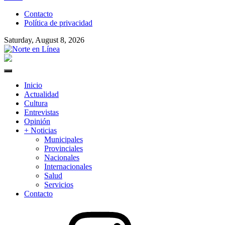
to
Contacto
content
Política de privacidad
Saturday, August 8, 2026
Norte en Línea
Primary
Menu
Inicio
Actualidad
Cultura
Entrevistas
Opinión
+ Noticias
Municipales
Provinciales
Nacionales
Internacionales
Salud
Servicios
Contacto
Instagram