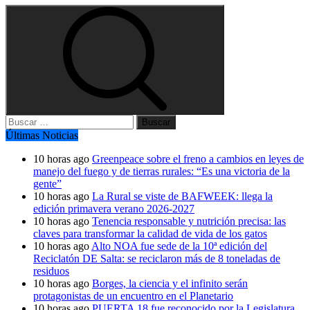
Buscar:
Últimas Noticias
10 horas ago
Greenpeace sobre el freno a cambios en leyes de
manejo del fuego y de tierras rurales: “Es una victoria de la
gente”
10 horas ago
La Rural se viste de BAFWEEK: llega la
edición primavera verano 2026-2027
10 horas ago
Tenencia responsable y nutrición precisa: las
claves para transformar la calidad de vida de los gatos
10 horas ago
Alto NOA fue sede de la 10ª edición del
Reciclatón DE Salta: se reciclaron más de 8 toneladas de
residuos
10 horas ago
Borges, la ciencia y el infinito serán
protagonistas de un encuentro en el Planetario
10 horas ago
PUERTA 18 fue reconocido por la Legislatura