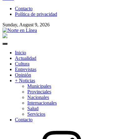
to
Contacto
content
Política de privacidad
Sunday, August 9, 2026
Norte en Línea
Primary
Menu
Inicio
Actualidad
Cultura
Entrevistas
Opinión
+ Noticias
Municipales
Provinciales
Nacionales
Internacionales
Salud
Servicios
Contacto
Instagram