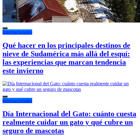
Internacionales
Qué hacer en los principales destinos de
nieve de Sudamérica más allá del esquí:
las experiencias que marcan tendencia
este invierno
Internacionales
Día Internacional del Gato: cuánto cuesta
realmente cuidar un gato y qué cubre un
seguro de mascotas