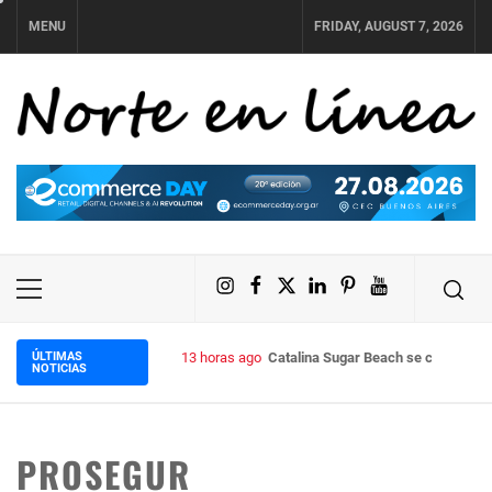
Skip
MENU
FRIDAY, AUGUST 7, 2026
to
content
NORTE EN LÍNEA
Instagram
Facebook
X
LinkedIn
Pinterest
YouTube
Primary
Menu
ÚLTIMAS
13 horas ago
Catalina Sugar Beach se convierte e
NOTICIAS
PROSEGUR