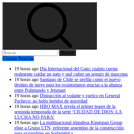
Buscar:
Últimas Noticias
19 horas ago
Día Internacional del Gato: cuánto cuesta
realmente cuidar un gato y qué cubre un seguro de mascotas
19 horas ago
Santiago de Chile se perfila como el nuevo
destino de nieve para los ecuatorianos gracias a la alianza
entre Polimundo y Jetsmart
19 horas ago
Distracción al volante y vuelco en General
Pacheco: no hubo heridos de gravedad
19 horas ago
HBO MAX revela el primer teaser de la
segunda temporada de la serie ‘CIUDAD DE DIOS: LA
LUCHA NO PARA’
19 horas ago
La multinacional irlandesa Kingspan Group
elige a Grupo LTN, referente argentino de la construcción,
para expandirse en Sudamérica