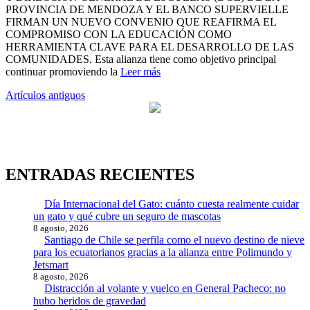
PROVINCIA DE MENDOZA Y EL BANCO SUPERVIELLE
FIRMAN UN NUEVO CONVENIO QUE REAFIRMA EL
COMPROMISO CON LA EDUCACIÓN COMO
HERRAMIENTA CLAVE PARA EL DESARROLLO DE LAS
COMUNIDADES. Esta alianza tiene como objetivo principal
continuar promoviendo la
Leer más
Navegación
Artículos antiguos
de
entradas
ENTRADAS RECIENTES
Día Internacional del Gato: cuánto cuesta realmente cuidar
un gato y qué cubre un seguro de mascotas
8 agosto, 2026
Santiago de Chile se perfila como el nuevo destino de nieve
para los ecuatorianos gracias a la alianza entre Polimundo y
Jetsmart
8 agosto, 2026
Distracción al volante y vuelco en General Pacheco: no
hubo heridos de gravedad