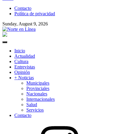
to
Contacto
content
Política de privacidad
Sunday, August 9, 2026
Norte en Línea
Primary
Menu
Inicio
Actualidad
Cultura
Entrevistas
Opinión
+ Noticias
Municipales
Provinciales
Nacionales
Internacionales
Salud
Servicios
Contacto
Instagram