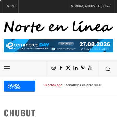
Skip
MENU
MONDAY, AUGUST 10, 2026
to
content
NORTE EN LÍNEA
Instagram
Facebook
X
LinkedIn
Pinterest
YouTube
Primary
Menu
ÚLTIMAS
18 horas ago
Tecnofields celebró su 10.ª edición
NOTICIAS
CHUBUT