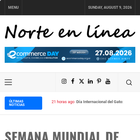
Skip
MENU
SUNDAY, AUGUST 9, 2026
to
content
NORTE EN LÍNEA
Instagram
Facebook
X
LinkedIn
Pinterest
YouTube
Primary
Menu
ÚLTIMAS
21 horas ago
Día Internacional del Gato: cuánto
NOTICIAS
SEMANA MUNDIAL DE