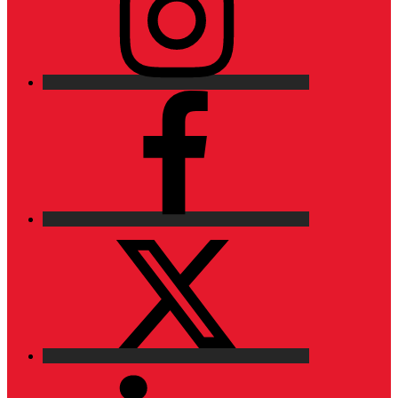
Facebook
X
LinkedIn