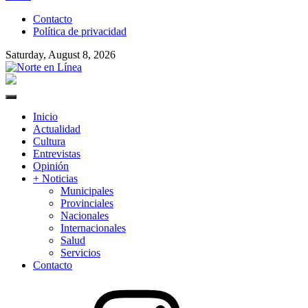
to
Contacto
content
Política de privacidad
Saturday, August 8, 2026
Norte en Línea
Primary
Menu
Inicio
Actualidad
Cultura
Entrevistas
Opinión
+ Noticias
Municipales
Provinciales
Nacionales
Internacionales
Salud
Servicios
Contacto
Instagram