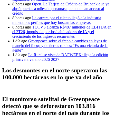
8 horas ago
Open. La Tarjeta de Crédito de Brubank que ya
abrió puertas a miles de personas que no tenían acceso al
crédito
8 horas ago
La carrera por el talento llegó a la industria
minera: los perfiles que hoy buscan las empresas
8 horas ago
TOTVS alcanza R$487 millones de EBITDA en
el 2T26, impulsada por los habilitadores de IA y el
crecimiento de los ingresos recurrentes
1 día ago
Greenpeace sobre el freno a cambios en leyes de
manejo del fuego y de tierras rurales: “Es una victoria de la
gente”
1 día ago
La Rural se viste de BAFWEEK: llega la edición
primavera verano 2026-2027
Los desmontes en el norte superaron las
100.000 hectáreas en lo que va del año
El monitoreo satelital de Greenpeace
detectó que se deforestaron 103.816
hectáreas en el norte del país durante los