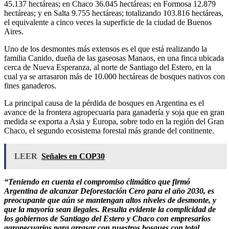
45.137 hectáreas; en Chaco 36.045 hectáreas; en Formosa 12.879
hectáreas; y en Salta 9.755 hectáreas; totalizando 103.816 hectáreas,
el equivalente a cinco veces la superficie de la ciudad de Buenos
Aires.
Uno de los desmontes más extensos es el que está realizando la
familia Canido, dueña de las gaseosas Manaos, en una finca ubicada
cerca de Nueva Esperanza, al norte de Santiago del Estero, en la
cual ya se arrasaron más de 10.000 hectáreas de bosques nativos con
fines ganaderos.
La principal causa de la pérdida de bosques en Argentina es el
avance de la frontera agropecuaria para ganadería y soja que en gran
medida se exporta a Asia y Europa, sobre todo en la región del Gran
Chaco, el segundo ecosistema forestal más grande del continente.
LEER
Señales en COP30
“Teniendo en cuenta el compromiso climático que firmó
Argentina de alcanzar Deforestación Cero para el año 2030, es
preocupante que aún se mantengan altos niveles de desmonte, y
que la mayoría sean ilegales. Resulta evidente la complicidad de
los gobiernos de Santiago del Estero y Chaco con empresarios
agropecuarios para arrasar con nuestros bosques con total