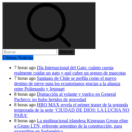
Buscar:
Últimas Noticias
7 horas ago
Día Internacional del Gato: cuánto cuesta
realmente cuidar un gato y qué cubre un seguro de mascotas
7 horas ago
Santiago de Chile se perfila como el nuevo
destino de nieve para los ecuatorianos gracias a la alianza
entre Polimundo y Jetsmart
8 horas ago
Distracción al volante y vuelco en General
Pacheco: no hubo heridos de gravedad
8 horas ago
HBO MAX revela el primer teaser de la segunda
temporada de la serie ‘CIUDAD DE DIOS: LA LUCHA NO
PARA’
8 horas ago
La multinacional irlandesa Kingspan Group elige
a Grupo LTN, referente argentino de la construcción, para
expandirse en Sudamérica