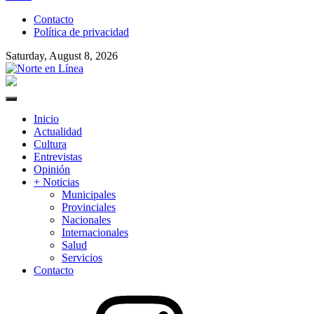
to
Contacto
content
Política de privacidad
Saturday, August 8, 2026
Norte en Línea
Primary
Menu
Inicio
Actualidad
Cultura
Entrevistas
Opinión
+ Noticias
Municipales
Provinciales
Nacionales
Internacionales
Salud
Servicios
Contacto
Instagram