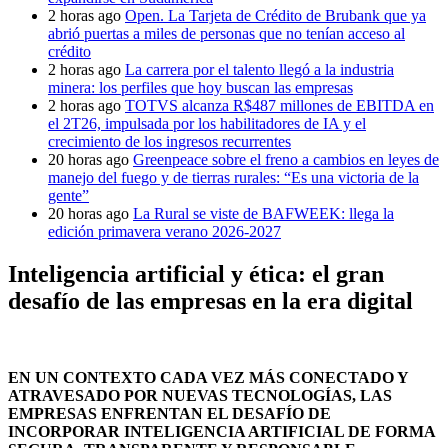
2 horas ago
Open. La Tarjeta de Crédito de Brubank que ya
abrió puertas a miles de personas que no tenían acceso al
crédito
2 horas ago
La carrera por el talento llegó a la industria
minera: los perfiles que hoy buscan las empresas
2 horas ago
TOTVS alcanza R$487 millones de EBITDA en
el 2T26, impulsada por los habilitadores de IA y el
crecimiento de los ingresos recurrentes
20 horas ago
Greenpeace sobre el freno a cambios en leyes de
manejo del fuego y de tierras rurales: “Es una victoria de la
gente”
20 horas ago
La Rural se viste de BAFWEEK: llega la
edición primavera verano 2026-2027
Inteligencia artificial y ética: el gran
desafío de las empresas en la era digital
EN UN CONTEXTO CADA VEZ MÁS CONECTADO Y
ATRAVESADO POR NUEVAS TECNOLOGÍAS, LAS
EMPRESAS ENFRENTAN EL DESAFÍO DE
INCORPORAR INTELIGENCIA ARTIFICIAL DE FORMA