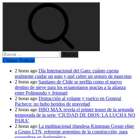
Buscar:
Últimas Noticias
2 horas ago
Día Internacional del Gato: cuánto cuesta
realmente cuidar un gato y qué cubre un seguro de mascotas
2 horas ago
Santiago de Chile se perfila como el nuevo
destino de nieve para los ecuatorianos gracias a la alianza
entre Polimundo y Jetsmart
2 horas ago
Distracción al volante y vuelco en General
Pacheco: no hubo heridos de gravedad
2 horas ago
HBO MAX revela el primer teaser de la segunda
temporada de la serie ‘CIUDAD DE DIOS: LA LUCHA NO
PARA’
2 horas ago
La multinacional irlandesa Kingspan Group elige
a Grupo LTN, referente argentino de la construcción, para
expandirse en Sudamérica