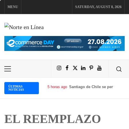
Skip
MENU
SATURDAY, AUGUST 8, 2026
to
content
NORTE EN LÍNEA
Instagram
Facebook
X
LinkedIn
Pinterest
YouTube
Primary
Menu
ÚLTIMAS
5 horas ago
Santiago de Chile se perfila como
NOTICIAS
EL REEMPLAZO