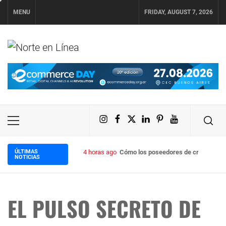
Skip
MENU
FRIDAY, AUGUST 7, 2026
to
content
NORTE EN LÍNEA
Instagram
Facebook
X
LinkedIn
Pinterest
YouTube
Primary
Menu
ÚLTIMAS
4 horas ago
Cómo los poseedores de criptomoneda
NOTICIAS
EL PULSO SECRETO DE