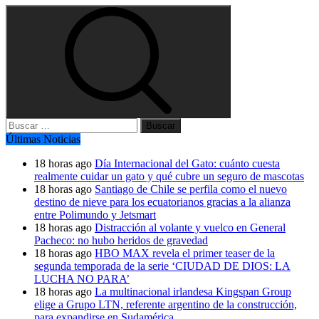
Buscar:
Últimas Noticias
18 horas ago
Día Internacional del Gato: cuánto cuesta
realmente cuidar un gato y qué cubre un seguro de mascotas
18 horas ago
Santiago de Chile se perfila como el nuevo
destino de nieve para los ecuatorianos gracias a la alianza
entre Polimundo y Jetsmart
18 horas ago
Distracción al volante y vuelco en General
Pacheco: no hubo heridos de gravedad
18 horas ago
HBO MAX revela el primer teaser de la
segunda temporada de la serie ‘CIUDAD DE DIOS: LA
LUCHA NO PARA’
18 horas ago
La multinacional irlandesa Kingspan Group
elige a Grupo LTN, referente argentino de la construcción,
para expandirse en Sudamérica