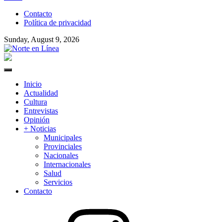
to
Contacto
content
Política de privacidad
Sunday, August 9, 2026
Norte en Línea
Primary
Menu
Inicio
Actualidad
Cultura
Entrevistas
Opinión
+ Noticias
Municipales
Provinciales
Nacionales
Internacionales
Salud
Servicios
Contacto
Instagram