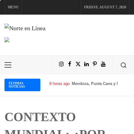
Skip
MENU
FRIDAY, AUGUST 7, 2026
to
content
NORTE EN LÍNEA
Instagram
Facebook
X
LinkedIn
Pinterest
YouTube
Primary
Menu
ÚLTIMAS
9 horas ago
Mendoza, Punta Cana y Miami imp
NOTICIAS
CONTEXTO