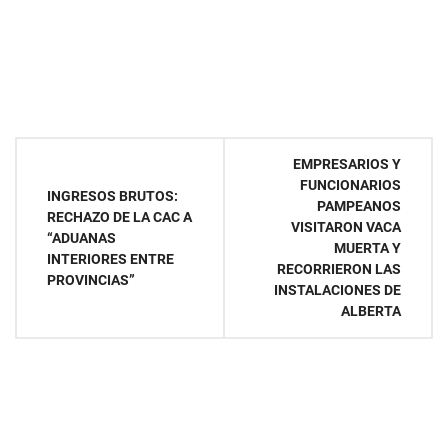
Navegación
EMPRESARIOS Y
FUNCIONARIOS
de
INGRESOS BRUTOS:
PAMPEANOS
RECHAZO DE LA CAC A
VISITARON VACA
entradas
“ADUANAS
MUERTA Y
INTERIORES ENTRE
RECORRIERON LAS
PROVINCIAS”
INSTALACIONES DE
ALBERTA