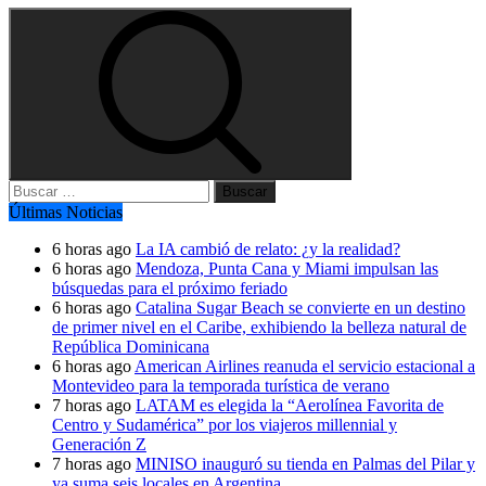
Buscar:
Últimas Noticias
6 horas ago
La IA cambió de relato: ¿y la realidad?
6 horas ago
Mendoza, Punta Cana y Miami impulsan las
búsquedas para el próximo feriado
6 horas ago
Catalina Sugar Beach se convierte en un destino
de primer nivel en el Caribe, exhibiendo la belleza natural de
República Dominicana
6 horas ago
American Airlines reanuda el servicio estacional a
Montevideo para la temporada turística de verano
7 horas ago
LATAM es elegida la “Aerolínea Favorita de
Centro y Sudamérica” por los viajeros millennial y
Generación Z
7 horas ago
MINISO inauguró su tienda en Palmas del Pilar y
ya suma seis locales en Argentina