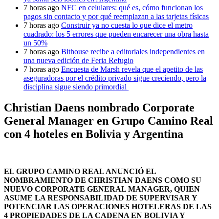
7 horas ago
NFC en celulares: qué es, cómo funcionan los
pagos sin contacto y por qué reemplazan a las tarjetas físicas
7 horas ago
Construir ya no cuesta lo que dice el metro
cuadrado: los 5 errores que pueden encarecer una obra hasta
un 50%
7 horas ago
Bithouse recibe a editoriales independientes en
una nueva edición de Feria Refugio
7 horas ago
Encuesta de Marsh revela que el apetito de las
aseguradoras por el crédito privado sigue creciendo, pero la
disciplina sigue siendo primordial
Christian Daens nombrado Corporate
General Manager en Grupo Camino Real
con 4 hoteles en Bolivia y Argentina
EL GRUPO CAMINO REAL ANUNCIÓ EL
NOMBRAMIENTO DE CHRISTIAN DAENS COMO SU
NUEVO CORPORATE GENERAL MANAGER, QUIEN
ASUME LA RESPONSABILIDAD DE SUPERVISAR Y
POTENCIAR LAS OPERACIONES HOTELERAS DE LAS
4 PROPIEDADES DE LA CADENA EN BOLIVIA Y