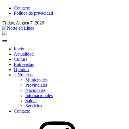
to
Contacto
content
Política de privacidad
Friday, August 7, 2026
Norte en Línea
Primary
Menu
Inicio
Actualidad
Cultura
Entrevistas
Opinión
+ Noticias
Municipales
Provinciales
Nacionales
Internacionales
Salud
Servicios
Contacto
Instagram