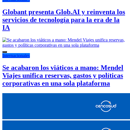
Globant presenta Glob.AI y reinventa los
servicios de tecnología para la era de la
IA
Internacionales
Se acabaron los viáticos a mano: Mendel
Viajes unifica reservas, gastos y políticas
corporativas en una sola plataforma