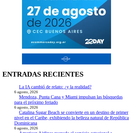
ENTRADAS RECIENTES
La IA cambió de relato: ¿y la realidad?
6 agosto, 2026
Mendoza, Punta Cana y Miami impulsan las búsquedas
para el próximo feriado
6 agosto, 2026
Catalina Sugar Beach se convierte en un destino de primer
nivel en el Caribe, exhibiendo la belleza natural de República
Dominicana
6 agosto, 2026