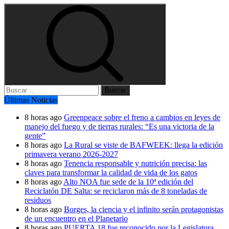
Buscar:
Últimas Noticias
8 horas ago
Greenpeace sobre el freno a cambios en leyes de
manejo del fuego y de tierras rurales: “Es una victoria de la
gente”
8 horas ago
La Rural se viste de BAFWEEK: llega la edición
primavera verano 2026-2027
8 horas ago
Tenencia responsable y nutrición precisa: las
claves para transformar la calidad de vida de los gatos
8 horas ago
Alto NOA fue sede de la 10ª edición del
Reciclatón DE Salta: se reciclaron más de 8 toneladas de
residuos
8 horas ago
Borges, la ciencia y el infinito serán protagonistas
de un encuentro en el Planetario
8 horas ago
PUERTA 18 fue reconocido por la Legislatura