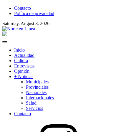
to
Contacto
content
Política de privacidad
Saturday, August 8, 2026
Norte en Línea
Primary
Menu
Inicio
Actualidad
Cultura
Entrevistas
Opinión
+ Noticias
Municipales
Provinciales
Nacionales
Internacionales
Salud
Servicios
Contacto
Instagram