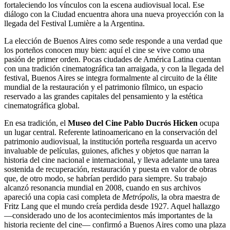
fortaleciendo los vínculos con la escena audiovisual local. Ese
diálogo con la Ciudad encuentra ahora una nueva proyección con la
llegada del Festival Lumière a la Argentina.
La elección de Buenos Aires como sede responde a una verdad que
los porteños conocen muy bien: aquí el cine se vive como una
pasión de primer orden. Pocas ciudades de América Latina cuentan
con una tradición cinematográfica tan arraigada, y con la llegada del
festival, Buenos Aires se integra formalmente al circuito de la élite
mundial de la restauración y el patrimonio fílmico, un espacio
reservado a las grandes capitales del pensamiento y la estética
cinematográfica global.
En esa tradición, el
Museo del Cine Pablo Ducrós Hicken
ocupa
un lugar central. Referente latinoamericano en la conservación del
patrimonio audiovisual, la institución porteña resguarda un acervo
invaluable de películas, guiones, afiches y objetos que narran la
historia del cine nacional e internacional, y lleva adelante una tarea
sostenida de recuperación, restauración y puesta en valor de obras
que, de otro modo, se habrían perdido para siempre. Su trabajo
alcanzó resonancia mundial en 2008, cuando en sus archivos
apareció una copia casi completa de
Metrópolis
, la obra maestra de
Fritz Lang que el mundo creía perdida desde 1927. Aquel hallazgo
—considerado uno de los acontecimientos más importantes de la
historia reciente del cine— confirmó a Buenos Aires como una plaza