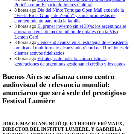
Porteña como Espacio de Interés Cultural
8 horas ago
Día del Niño: Tortugas Open Mall extiende la
“Fiesta En la Granja de Zenón” y suma propuestas de
entretenimiento para toda la familia
8 horas ago
El primer invierno sin el 30%: los argentinos se
ahorraron cerca de medio millón de dólares con la Visa
Lemon Card
8 horas ago
Cencosud avanza en su estrategia de ecosistema
omnicanal multiformato alcanzando récord de 31 millones de
clientes activos fidelizados
8 horas ago
Estrategas de bolsillo: cómo distintas
generaciones de argentinos gestionan el crédito y los pagos
Buenos Aires se afianza como centro
audiovisual de relevancia mundial:
anunciaron que será sede del prestigioso
Festival Lumière
JORGE MACRI ANUNCIÓ QUE THIERRY FRÉMAUX,
DIRECTOR DEL INSTITUT LUMIÈRE, Y GABRIELA