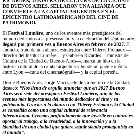
RICARDES, MINISTRA DE CULTURA DE LA CIUDAD
DE BUENOS AIRES, SELLARON UNA ALIANZA QUE
CONVIERTE A LA CAPITAL ARGENTINA EN EL
EPICENTRO LATINOAMERICANO DEL CINE DE
PATRIMONIO.
El
Festival Lumière
, uno de los eventos más prestigiosos del
mundo dedicados a la preservación y la celebración del séptimo arte,
llegará por primera vez a Buenos Aires en febrero de 2027
. El
anuncio, fruto de una alianza estratégica entre Thierry Frémaux —
director del Institut Lumière— y Gabriela Ricardes —ministra de
Cultura de la Ciudad de Buenos Aires—, marca un hito en la
historia cultural de la capital argentina y tiende un puente inédito
entre Lyon —cuna del cinematógrafo— y la capital porteña.
Desde Buenos Aires, Jorge Macri, jefe de Gobierno de la Ciudad,
destacó:
“Nos llena de orgullo anunciar que en 2027 Buenos
Aires será sede del prestigioso Festival Lumière, uno de los
eventos más importantes del mundo dedicados al cine y su
patrimonio. Gracias a la alianza con Thierry Frémaux, la Ciudad
se consolida como una capital cultural de relevancia
internacional. Creemos profundamente que invertir en cultura es
apostar al trabajo, a la creatividad, a la innovación y a la
identidad de una ciudad que quiere seguir siendo protagonista en
el mundo”.