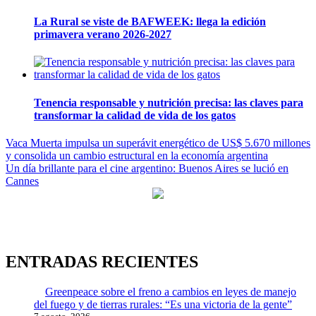
La Rural se viste de BAFWEEK: llega la edición
primavera verano 2026-2027
Tenencia responsable y nutrición precisa: las claves para
transformar la calidad de vida de los gatos
Navegación
Vaca Muerta impulsa un superávit energético de US$ 5.670 millones
y consolida un cambio estructural en la economía argentina
de
Un día brillante para el cine argentino: Buenos Aires se lució en
entradas
Cannes
ENTRADAS RECIENTES
Greenpeace sobre el freno a cambios en leyes de manejo
del fuego y de tierras rurales: “Es una victoria de la gente”