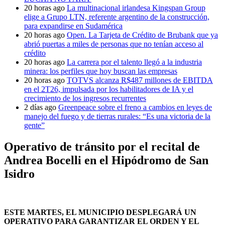
20 horas ago
La multinacional irlandesa Kingspan Group
elige a Grupo LTN, referente argentino de la construcción,
para expandirse en Sudamérica
20 horas ago
Open. La Tarjeta de Crédito de Brubank que ya
abrió puertas a miles de personas que no tenían acceso al
crédito
20 horas ago
La carrera por el talento llegó a la industria
minera: los perfiles que hoy buscan las empresas
20 horas ago
TOTVS alcanza R$487 millones de EBITDA
en el 2T26, impulsada por los habilitadores de IA y el
crecimiento de los ingresos recurrentes
2 días ago
Greenpeace sobre el freno a cambios en leyes de
manejo del fuego y de tierras rurales: “Es una victoria de la
gente”
Operativo de tránsito por el recital de
Andrea Bocelli en el Hipódromo de San
Isidro
ESTE MARTES, EL MUNICIPIO DESPLEGARÁ UN
OPERATIVO PARA GARANTIZAR EL ORDEN Y EL