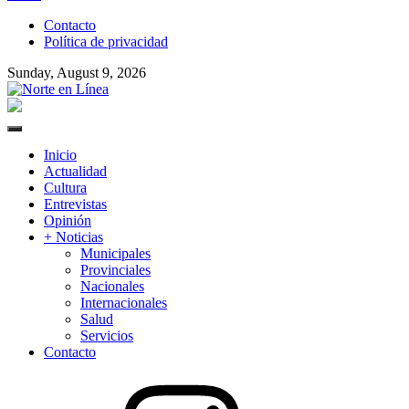
to
Contacto
content
Política de privacidad
Sunday, August 9, 2026
Norte en Línea
Primary
Menu
Inicio
Actualidad
Cultura
Entrevistas
Opinión
+ Noticias
Municipales
Provinciales
Nacionales
Internacionales
Salud
Servicios
Contacto
Instagram