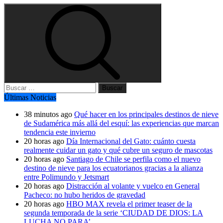
Buscar:
Últimas Noticias
38 minutos ago
Qué hacer en los principales destinos de nieve
de Sudamérica más allá del esquí: las experiencias que marcan
tendencia este invierno
20 horas ago
Día Internacional del Gato: cuánto cuesta
realmente cuidar un gato y qué cubre un seguro de mascotas
20 horas ago
Santiago de Chile se perfila como el nuevo
destino de nieve para los ecuatorianos gracias a la alianza
entre Polimundo y Jetsmart
20 horas ago
Distracción al volante y vuelco en General
Pacheco: no hubo heridos de gravedad
20 horas ago
HBO MAX revela el primer teaser de la
segunda temporada de la serie ‘CIUDAD DE DIOS: LA
LUCHA NO PARA’