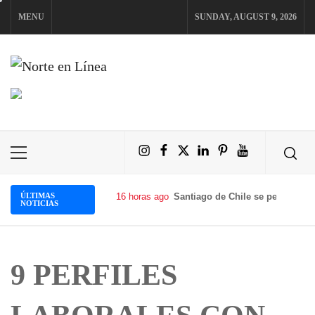
Skip
MENU
SUNDAY, AUGUST 9, 2026
to
content
NORTE EN LÍNEA
Instagram
Facebook
X
LinkedIn
Pinterest
YouTube
Primary
Menu
ÚLTIMAS
16 horas ago
Santiago de Chile se perfila com
NOTICIAS
9 PERFILES